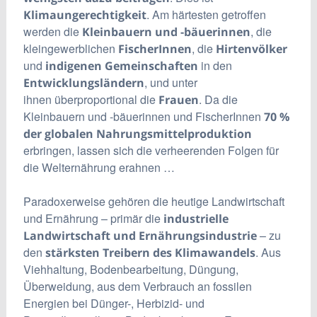
. Am härtesten getroffen
Klimaungerechtigkeit
werden die
, die
Kleinbauern und -bäuerinnen
kleingewerblichen
, die
FischerInnen
Hirtenvölker
und
in den
indigenen Gemeinschaften
, und unter
Entwicklungsländern
ihnen überproportional die
. Da die
Frauen
Kleinbauern und -bäuerinnen und FischerInnen
70 %
der globalen Nahrungsmittelproduktion
erbringen, lassen sich die verheerenden Folgen für
die Welternährung erahnen …
Paradoxerweise gehören die heutige Landwirtschaft
und Ernährung – primär die
industrielle
– zu
Landwirtschaft und Ernährungsindustrie
den
. Aus
stärksten Treibern des Klimawandels
Viehhaltung, Bodenbearbeitung, Düngung,
Überweidung, aus dem Verbrauch an fossilen
Energien bei Dünger-, Herbizid- und