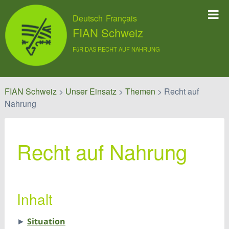
Deutsch
Français
FIAN Schweiz
FüR DAS RECHT AUF NAHRUNG
FIAN Schweiz
>
Unser Einsatz
>
Themen
>
Recht auf
Nahrung
Recht auf Nahrung
Inhalt
►
Situation