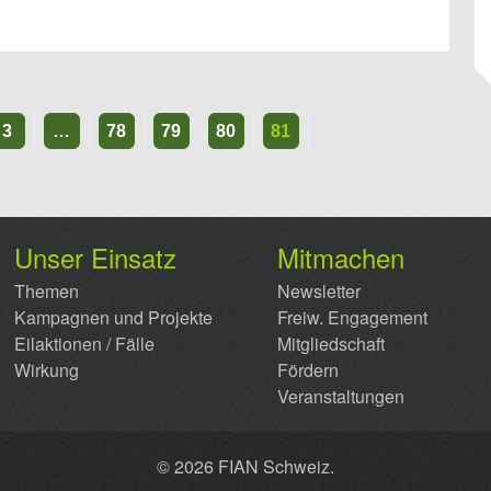
3
…
78
79
80
81
Unser Einsatz
Mitmachen
Themen
Newsletter
Kampagnen und Projekte
Freiw. Engagement
Eilaktionen / Fälle
Mitgliedschaft
Wirkung
Fördern
Veranstaltungen
© 2026 FIAN Schweiz.