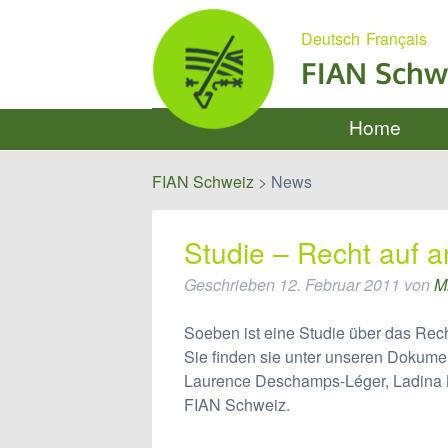
Deutsch
Français
FIAN Schw
Home
FIAN Schweiz
>
News
Studie – Recht auf
Geschrieben
12. Februar 2011
von
M
Soeben ist eine Studie über das Rec
Sie finden sie unter unseren Dokumen
Laurence Deschamps-Léger, Ladina 
FIAN Schweiz.